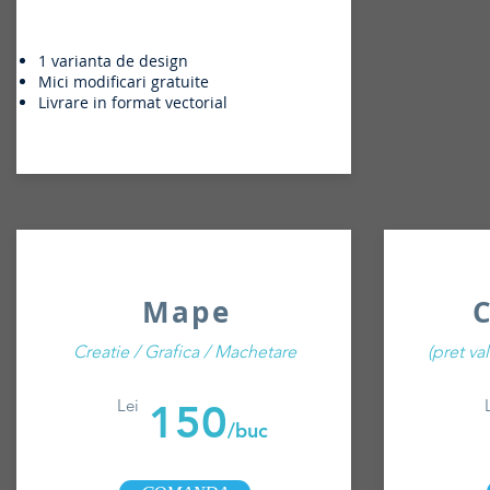
1 varianta de design
Mici modificari gratuite
Livrare in format vectorial
Mape
Creatie / Grafica / Machetare
(pret va
Lei
150
/buc