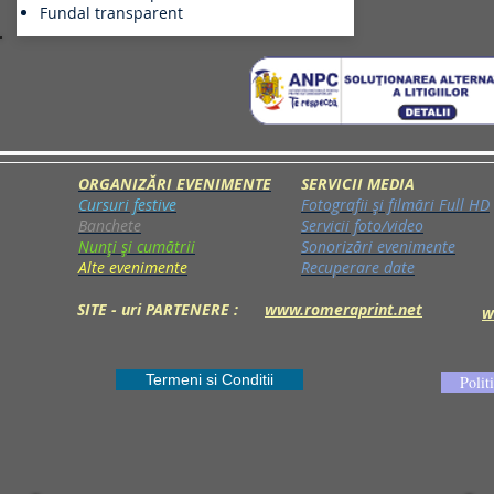
Fundal transparent
ORGANIZĂRI EVENIMENTE
SERVICII MEDIA
Cursuri festive
Fotografii și filmări Full HD
Banchete
Servicii foto/video
Nunți și cumătrii
Sonorizări evenimente
Alte evenimente
Recuperare date
SITE - uri PARTENERE :
www.romeraprint.net
w
Termeni si Conditii
Polit