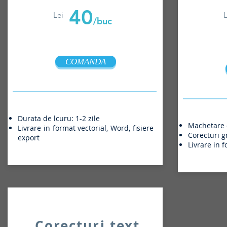
40
Lei
L
/buc
COMANDA
Durata de lcuru: 1-2 zile
Machetare c
Livrare in format vectorial, Word, fisiere
Corecturi g
export
Livrare in 
Corecturi text