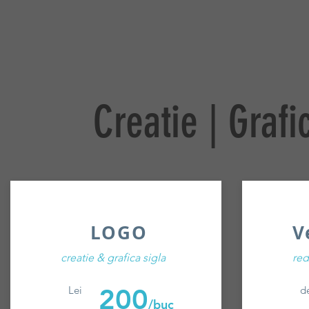
Creatie | Graf
LOGO
V
creatie & grafica sigla
red
200
Lei
d
/buc