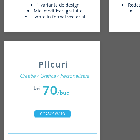
1 varianta de design
Redese
Mici modificari gratuite
L
Livrare in format vectorial
Plicuri
Creatie / Grafica / Personalizare
70
Lei
/buc
COMANDA