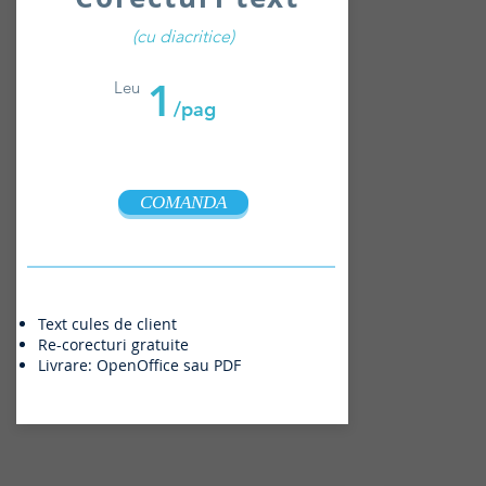
(cu diacritice)
1
Leu
/pag
COMANDA
Text cules de client
Re-corecturi gratuite
Livrare: OpenOffice sau PDF