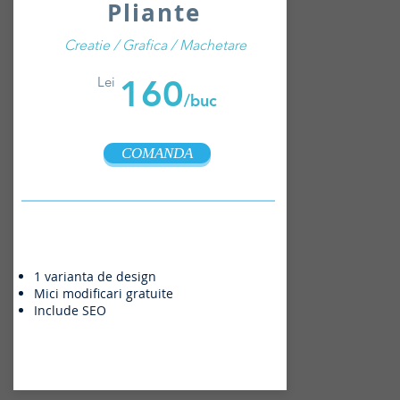
Pliante
Creatie / Grafica / Machetare
160
Lei
/buc
COMANDA
1 varianta de design
Mici modificari gratuite
Include SEO