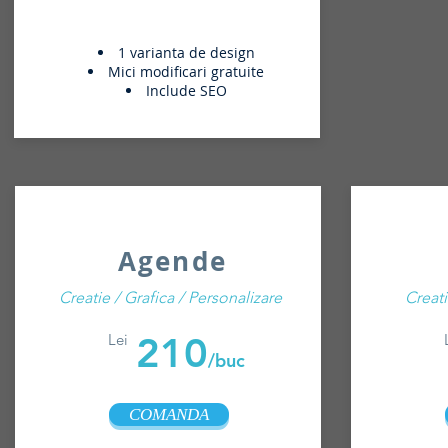
1 varianta de design
Mici modificari gratuite
Include SEO
Agende
Creatie / Grafica / Personalizare
Creati
210
Lei
/buc
COMANDA