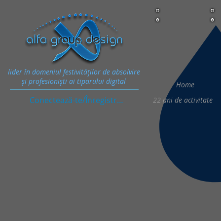
lider în domeniul festivităţilor de absolvire
şi profesionişti ai tiparului digital
Home
Conectează-te/Înregistrează-te
22
ani de activitate