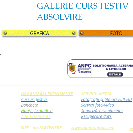
GALERIE CURS FESTIV 
ABSOLVIRE
GRAFICA
FOTO
ORGANIZĂRI EVENIMENTE
SERVICII MEDIA
Cursuri festive
Fotografii și filmări Full HD
Banchete
Servicii foto/video
Nunți și cumătrii
Sonorizări evenimente
Alte evenimente
Recuperare date
SITE - uri PARTENERE :
www.romeraprint.net
w