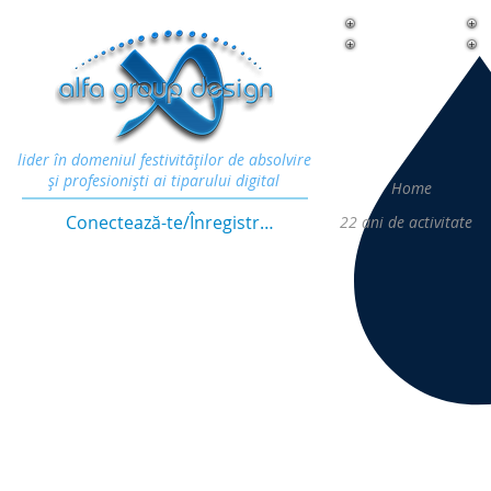
lider în domeniul festivităţilor de absolvire
şi profesionişti ai tiparului digital
Home
Conectează-te/Înregistrează-te
22
ani de activitate