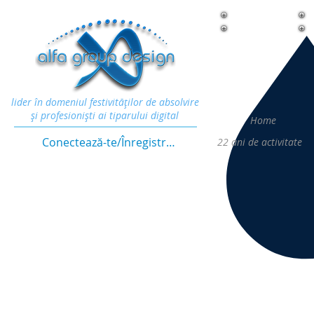
lider în domeniul festivităţilor de absolvire
şi profesionişti ai tiparului digital
Home
Conectează-te/Înregistrează-te
22
ani de activitate