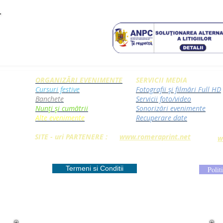
ORGANIZĂRI EVENIMENTE
SERVICII MEDIA
Cursuri festive
Fotografii și filmări Full HD
Banchete
Servicii foto/video
Nunți și cumătrii
Sonorizări evenimente
Alte evenimente
Recuperare date
SITE - uri PARTENERE :
www.romeraprint.net
w
Termeni si Conditii
Polit