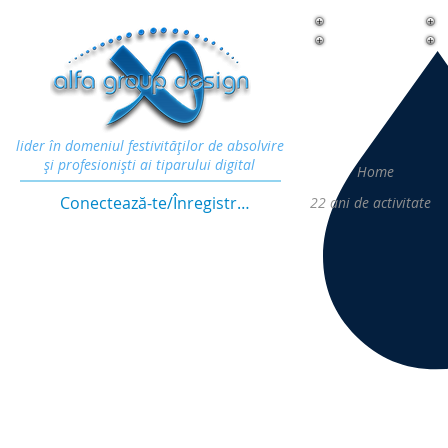
lider în domeniul festivităţilor de absolvire
şi profesionişti ai tiparului digital
Home
Conectează-te/Înregistrează-te
22
ani de activitate