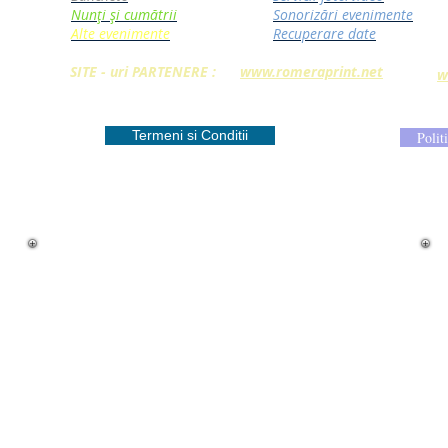
Nunți și cumătrii
Sonorizări evenimente
Alte evenimente
Recuperare date
SITE - uri PARTENERE :
www.romeraprint.net
w
Termeni si Conditii
Polit