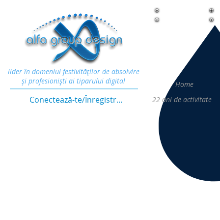
lider în domeniul festivităţilor de absolvire
şi profesionişti ai tiparului digital
Home
Conectează-te/Înregistrează-te
22
ani de activitate