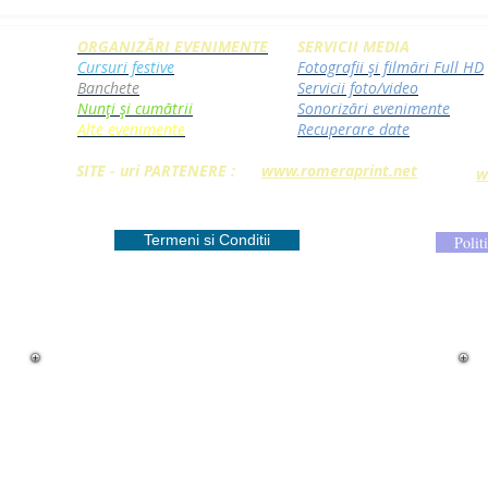
ORGANIZĂRI EVENIMENTE
SERVICII MEDIA
Cursuri festive
Fotografii și filmări Full HD
Banchete
Servicii foto/video
Nunți și cumătrii
Sonorizări evenimente
Alte evenimente
Recuperare date
SITE - uri PARTENERE :
www.romeraprint.net
w
Termeni si Conditii
Polit