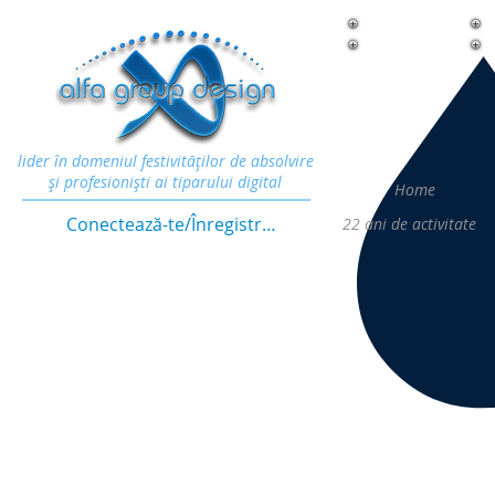
lider în domeniul festivităţilor de absolvire
şi profesionişti ai tiparului digital
Home
Conectează-te/Înregistrează-te
22
ani de activitate